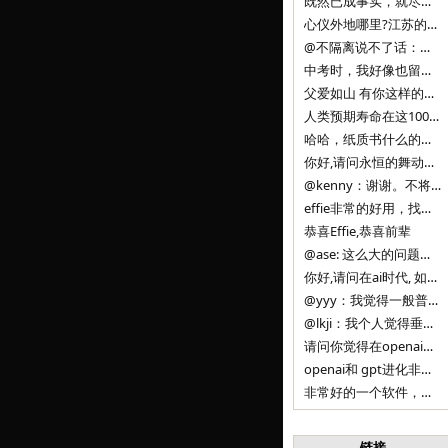
既然已成事实，就尽量接受了。 事情未能如愿已是不幸，没必要为此反复纠结来进行不必要的自我惩罚。 之前问过家里的小朋友是否想学编
心仪外地哪里?江苏的？顺其自然，全面发展才是。
@不隔离说不了话：确实，一晃三年。
中考时，我好像也留言过的，可乐好像和我们考得差不多。 一晃三年，我们江苏24年，物化生612分，女孩。 其实高考只是长跑的
父爱如山 有你这样的父亲做后盾，可乐未来的路一定会走得踏实又精彩
人类预期寿命在这100年，每2-3年增长一岁，到你们这一代大概率能到100岁，46岁还是正当年,可能不是八九点中的太阳了，但还是1
哈哈，纸质书什么的目前没有打算和计划，微信读书我不太熟悉，研究看看。目前，我只发在自己博客和起点上。关于小说内容方面，谢谢你的建议
你好,请问永恒的舞动什么时候可以出版纸质书,或者登陆微信读书.另外小说内容能不能更大气一些,不要只是局限于与一对男女的爱情和ai安
@kenny：谢谢。不将GIF显示为动图，主要是考虑到Effie本身的“极简、无干扰”的设计哲学，动图无疑是“干扰”之一。
effie非常的好用，找了很多年，终于找到这款，已经推荐给身边不少朋友使用和付费。有个小建议，文档里面是否可以增加gif的动图显示
恭喜Effie,恭喜前辈
@ase: 这么大的问题，我觉得我并没有答案。又或者说，每个人（公司）有自己的答案。
你好,请问在ai时代, 如何做软件. 是像以前那样,先构建软件的功能界面和服务,比如Office,嘀嘀打车,airbnb那样的界面
@yyy：我觉得一般普通人（非技术类以及非AI专业领域的人）会接触到的大语言模型肯定是大厂的超级模型。开源模型以后会更多被用在垂直
@lkji：我个人觉得垂直模型会自成一条发展线路的。AI 落地实际应用，一定还是垂直领域会更多。只是，垂直领域每个领域都不大，所以
请问你觉得在openai大语言模型一日千里的情况下，人们还需要去了解学习理解使用开源模型吗，还是说只需要使用openai的大语言模
openai和 gpt进化非常快， 还有垂直模型的机会吗
非常好的一个软件，恭喜。
链接