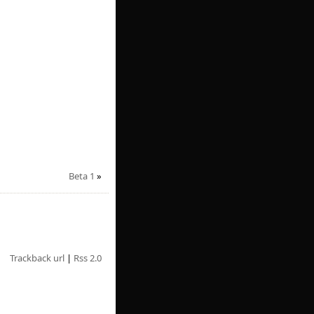
Beta 1
»
Trackback url
|
Rss 2.0