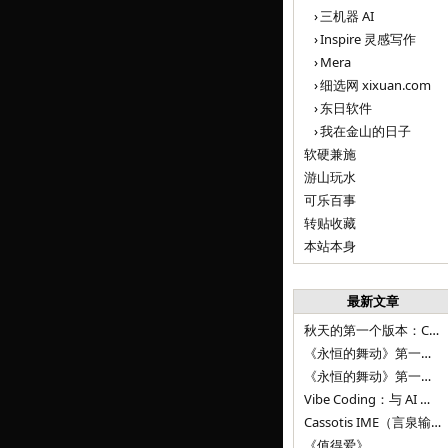
三机器 AI
Inspire 灵感写作
Mera
细选网 xixuan.com
东日软件
我在金山的日子
软硬兼施
游山玩水
可乐百事
转贴收藏
本站本身
最新文章
秋天的第一个版本：Cassotis IME（言泉输入法）v1.12.0
《永恒的舞动》第一百二十八章
《永恒的舞动》第一百二十七章
Vibe Coding：与 AI 并肩进步——言泉输入法 v0.4.1
Cassotis IME（言泉输入法）v0.3.1
《值得爱》