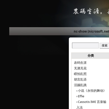
nc-show (nicrosoft.net
分类
农码生涯
无酒无花
瞎拍乱照
胡言乱语
活蹦乱跳
小说《永恒的舞动》
Effie
Cassotis IME 言泉输
入法