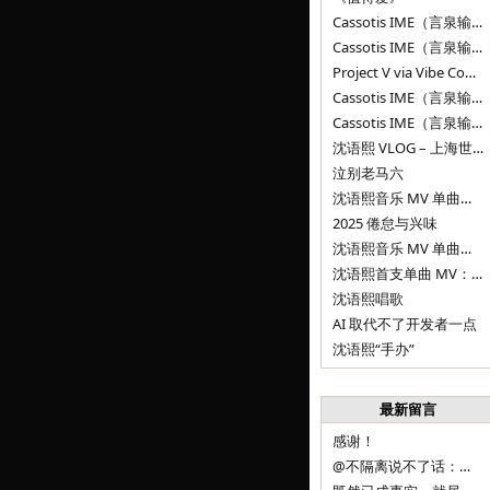
Cassotis IME（言泉输入法）v0.2.0
Cassotis IME（言泉输入法）v0.1.0
Project V via Vibe Coding
Cassotis IME（言泉输入法）阶段二
Cassotis IME（言泉输入法）
沈语熙 VLOG – 上海世博文化公园双子山
泣别老马六
沈语熙音乐 MV 单曲第三弹：代码与白T恤
2025 倦怠与兴味
沈语熙音乐 MV 单曲第二弹：优雅时间
沈语熙首支单曲 MV：告别的倒影
沈语熙唱歌
AI 取代不了开发者一点
沈语熙“手办”
最新留言
感谢！
@不隔离说不了话：浙江的