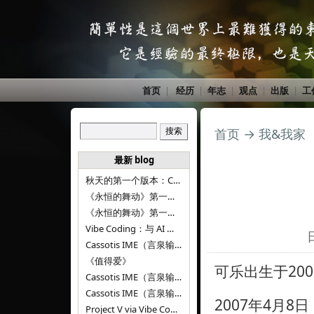
首页
|
经历
|
年志
|
观点
|
出版
|
工
首页
→
我&我家
最新 blog
秋天的第一个版本：Cassotis IME（言泉输入法）v1.12.0
《永恒的舞动》第一百二十八章
《永恒的舞动》第一百二十七章
Vibe Coding：与 AI 并肩进步——言泉输入法 v0.4.1
Cassotis IME（言泉输入法）v0.3.1
《值得爱》
可乐出生于20
Cassotis IME（言泉输入法）v0.2.0
Cassotis IME（言泉输入法）v0.1.0
2007年4月
Project V via Vibe Coding