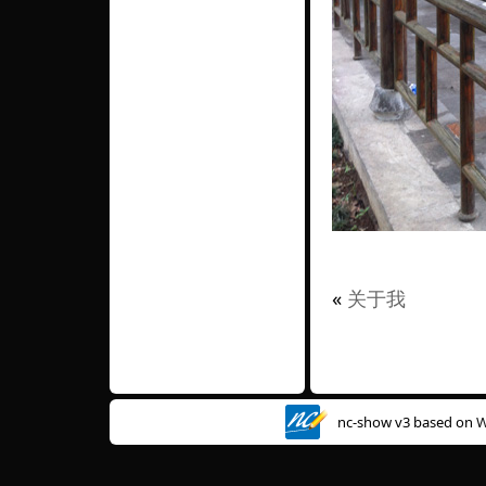
«
关于我
nc-show v3 based on
W