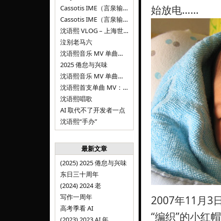
始放电……
Cassotis IME（言泉输入法）阶段二
Cassotis IME（言泉输入法）
沈语熙 VLOG – 上海世博文化公园双子山
泣别老马六
沈语熙音乐 MV 单曲第三弹：代码与白T恤
2025 倦怠与兴味
沈语熙音乐 MV 单曲第二弹：优雅时间
沈语熙首支单曲 MV：告别的倒影
沈语熙唱歌
AI 取代不了开发者一点
沈语熙“手办”
最新文章
(2025) 2025 倦怠与兴味
东日三十周年
(2024) 2024 老
写作一周年
2007年11
高考季看 AI
“编织”的小红帽
(2023) 2023 AI 年