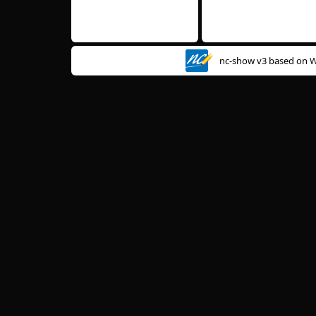
nc-show v3 based on
W