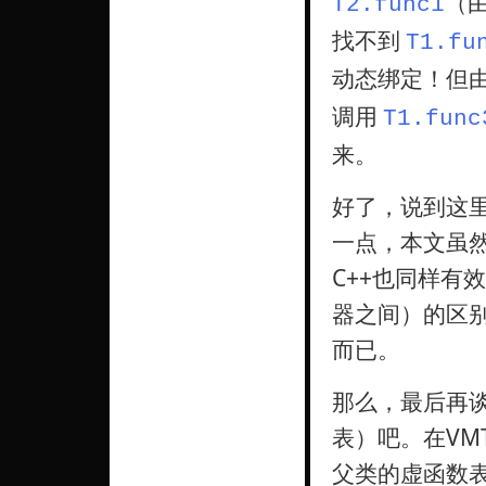
（
T2.func1
找不到
T1.fu
动态绑定！但
调用
T1.func
来。
好了，说到这
一点，本文虽然以
C++也同样有效。
器之间）的区别
而已。
那么，最后再谈一下
表）吧。在V
父类的虚函数