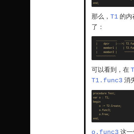
那么，
的内
T1
了：
  ______________     _______
  |    dptr    |--->| T2.fun
  |    member1 |    | T2.fun
  |    member2 |     ~~~~~~~
可以看到，在
消
T1.func3
procedure Test; 

var o : T1; 

begin 

    o := T2.Create; 

    o.func3; 

    o.Free;

这一
o.func3