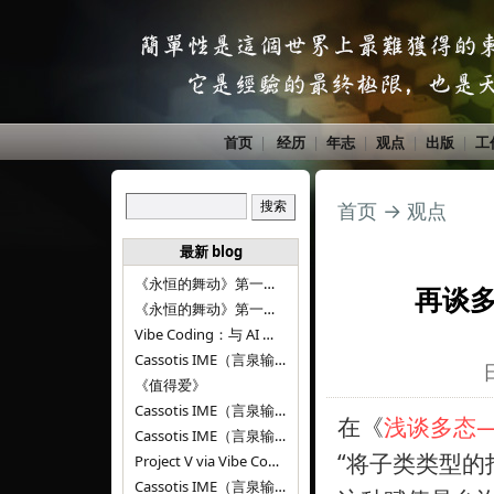
首页
|
经历
|
年志
|
观点
|
出版
|
工
首页
→
观点
最新 blog
《永恒的舞动》第一百二十八章
再谈多
《永恒的舞动》第一百二十七章
Vibe Coding：与 AI 并肩进步——言泉输入法 v0.4.1
Cassotis IME（言泉输入法）v0.3.1
《值得爱》
Cassotis IME（言泉输入法）v0.2.0
在《
浅谈多态
Cassotis IME（言泉输入法）v0.1.0
“将子类类型的
Project V via Vibe Coding
Cassotis IME（言泉输入法）阶段二