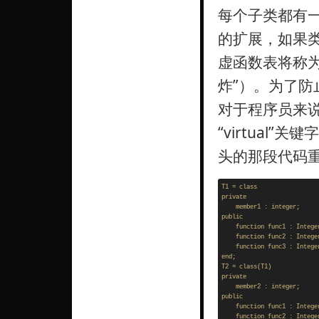
每个子类都有
的扩展，如果
虚函数表将称
炸”）。为了防止这
对于程序员来说
“virtual
头的那段代码重写如
T1 = class

private

    member1 : integer; 

public 

    function func1 : Integer
    function func2 : Integer
    function func3 : Integer
end;

T2 = class(T1)

private

    member2 : integer; 

public

    function func1 : Integer
    function func2 : Integer