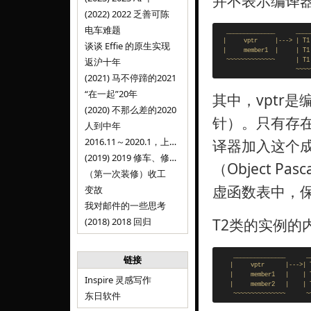
并不表示编译
(2022) 2022 乏善可陈
电车难题
   ______________      _____
  |     vptr     |---> | T1.
谈谈 Effie 的原生实现
  |     member1  |     | T1.
返沪十年
   ~~~~~~~~~~~~~~      | T1.
(2021) 马不停蹄的2021
“在一起”20年
其中，vptr
(2020) 不那么差的2020
针）。只有存
人到中年
2016.11～2020.1，上海，Inspire
译器加入这个成
(2019) 2019 修车、修人、修房
（Object P
（第一次装修）收工
虚函数表中，
变故
我对邮件的一些思考
(2018) 2018 回归
T2类的实例的
     _______________      __
链接
    |     vptr      |--->| T
    |     member1   |    | T
Inspire 灵感写作
    |     member2   |    | T
东日软件