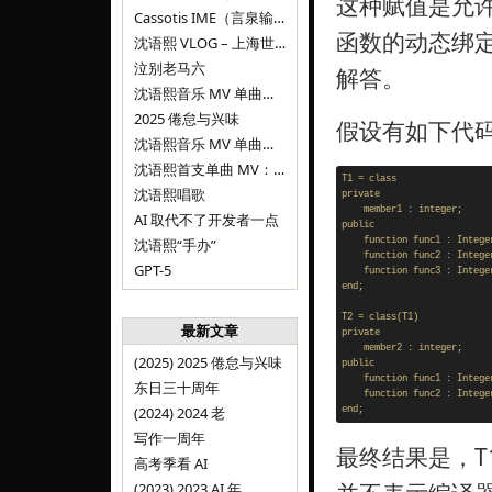
这种赋值是允
Cassotis IME（言泉输入法）
函数的动态绑
沈语熙 VLOG – 上海世博文化公园双子山
泣别老马六
解答。
沈语熙音乐 MV 单曲第三弹：代码与白T恤
2025 倦怠与兴味
假设有如下代码（O
沈语熙音乐 MV 单曲第二弹：优雅时间
沈语熙首支单曲 MV：告别的倒影
T1 = class

沈语熙唱歌
private

    member1 : integer;

AI 取代不了开发者一点
public

沈语熙“手办”
    function func1 : Integer
    function func2 : Integer
GPT-5
    function func3 : Integer
end;

T2 = class(T1)

最新文章
private

    member2 : integer;

(2025) 2025 倦怠与兴味
public

    function func1 : Integer
东日三十周年
    function func2 : Integer
(2024) 2024 老
写作一周年
最终结果是，
高考季看 AI
(2023) 2023 AI 年