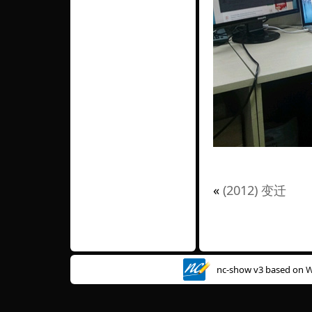
«
(2012) 变迁
nc-show v3 based on
W