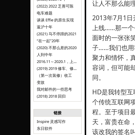
让人不那么能
(2022) 2022 乏善可陈
电车难题
2013年7月1
谈谈 Effie 的原生实现
上线……那一
返沪十年
(2021) 马不停蹄的2021
面时的一张张
“在一起”20年
子……我们也用
(2020) 不那么差的2020
人到中年
聚力和情怀，真
2016.11～2020.1，上海，Inspire
容词，但可能
(2019) 2019 修车、修人、修房
（第一次装修）收工
同。
变故
我对邮件的一些思考
HD是我转型
(2018) 2018 回归
个传统互联网
程。至于项目
链接
天，富贵在命
Inspire 灵感写作
东日软件
该改我的签名