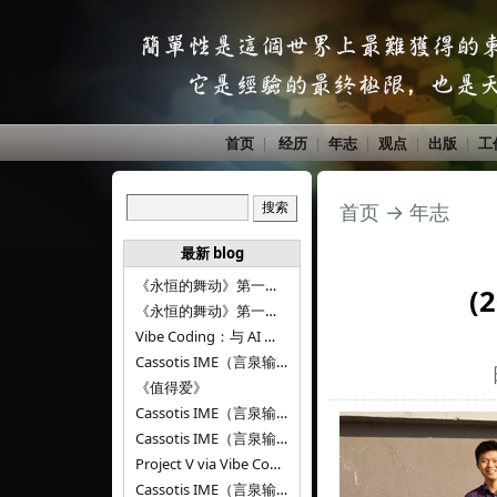
首页
|
经历
|
年志
|
观点
|
出版
|
工
首页
→
年志
最新 blog
《永恒的舞动》第一百二十八章
(
《永恒的舞动》第一百二十七章
Vibe Coding：与 AI 并肩进步——言泉输入法 v0.4.1
Cassotis IME（言泉输入法）v0.3.1
《值得爱》
Cassotis IME（言泉输入法）v0.2.0
Cassotis IME（言泉输入法）v0.1.0
Project V via Vibe Coding
Cassotis IME（言泉输入法）阶段二