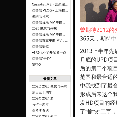
Cassotis IME（言泉输入法）
沈语熙 VLOG – 上海世博文化公园双子山
泣别老马六
沈语熙音乐 MV 单曲第三弹：代码与白T恤
2025 倦怠与兴味
曾期待2012的
沈语熙音乐 MV 单曲第二弹：优雅时间
365天，期待
沈语熙首支单曲 MV：告别的倒影
沈语熙唱歌
2013上半年
AI 取代不了开发者一点
沈语熙“手办”
月底的UPD项
GPT-5
后的第二个项目
范围和最合适的
最新文章
中我找到了最
(2025) 2025 倦怠与兴味
东日三十周年
形成后来这个我
(2024) 2024 老
发HD项目的
写作一周年
了“愉快”二字
高考季看 AI
(2023) 2023 AI 年