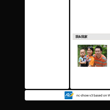
我&我家
nc-show v3 based on
W