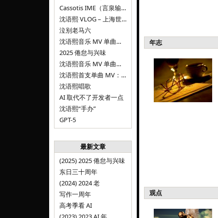
Cassotis IME（言泉输入法）
沈语熙 VLOG – 上海世博文化公园双子山
泣别老马六
沈语熙音乐 MV 单曲第三弹：代码与白T恤
年志
2025 倦怠与兴味
沈语熙音乐 MV 单曲第二弹：优雅时间
沈语熙首支单曲 MV：告别的倒影
沈语熙唱歌
AI 取代不了开发者一点
沈语熙“手办”
GPT-5
最新文章
(2025) 2025 倦怠与兴味
东日三十周年
(2024) 2024 老
观点
写作一周年
高考季看 AI
(2023) 2023 AI 年