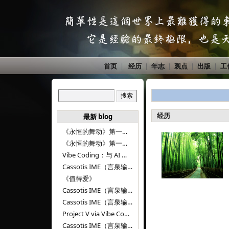
首页
|
经历
|
年志
|
观点
|
出版
|
工
经历
最新 blog
《永恒的舞动》第一百二十八章
《永恒的舞动》第一百二十七章
Vibe Coding：与 AI 并肩进步——言泉输入法 v0.4.1
Cassotis IME（言泉输入法）v0.3.1
《值得爱》
Cassotis IME（言泉输入法）v0.2.0
Cassotis IME（言泉输入法）v0.1.0
Project V via Vibe Coding
Cassotis IME（言泉输入法）阶段二